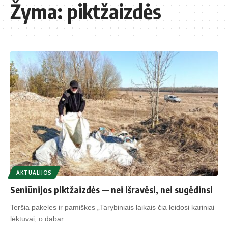
Žyma:
piktžaizdės
AKTUALIJOS
Se­niū­ni­jos pikt­žaiz­dės — nei iš­ra­vė­si, nei su­gė­din­si
Teršia pakeles ir pamiškes „Tarybiniais laikais čia leidosi kariniai
lėktuvai, o dabar…