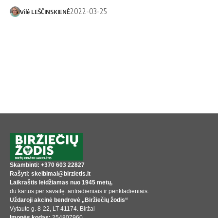
2022-03-25
Vilė LEŠČINSKIENĖ
Skambinti: +370 603 22827
Rašyti: skelbimai@birzietis.lt
Laikraštis leidžiamas nuo 1945 metų,
du kartus per savaitę: antradieniais ir penktadieniais.
Uždaroji akcinė bendrovė „Biržiečių žodis“
Vytauto g. 8-22, LT-41174. Biržai
Įmonės kodas:
254807960