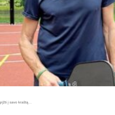
rįžti į savo kraštą…