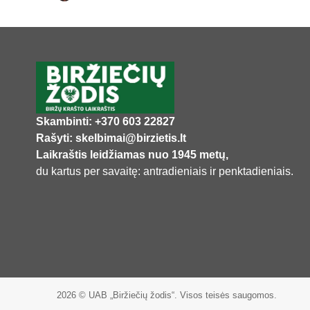
Skambinti: +370 603 22827
Rašyti: skelbimai@birzietis.lt
Laikraštis leidžiamas nuo 1945 metų,
du kartus per savaitę: antradieniais ir penktadieniais.
2026 © UAB „Biržiečių žodis“. Visos teisės saugomos.