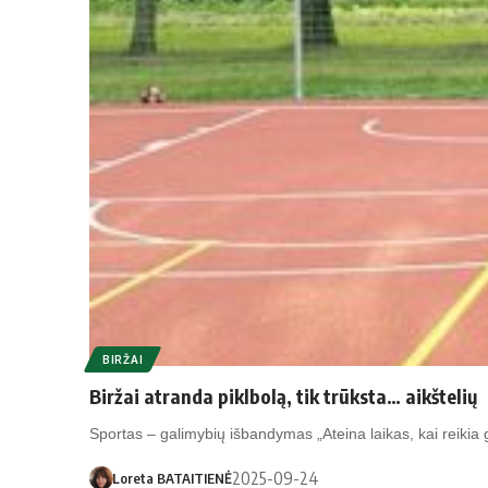
BIRŽAI
Biržai atranda piklbolą, tik trūksta… aikštelių
Sportas – galimybių išbandymas „Ateina laikas, kai reikia g
2025-09-24
Loreta BATAITIENĖ