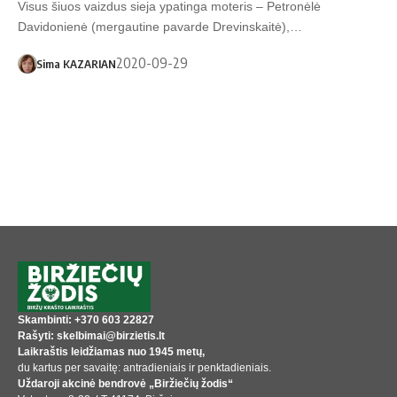
Visus šiuos vaizdus sieja ypatinga moteris – Petronėlė
Davidonienė (mergautine pavarde Drevinskaitė),…
2020-09-29
Sima KAZARIAN
Skambinti: +370 603 22827
Rašyti: skelbimai@birzietis.lt
Laikraštis leidžiamas nuo 1945 metų,
du kartus per savaitę: antradieniais ir penktadieniais.
Uždaroji akcinė bendrovė „Biržiečių žodis“