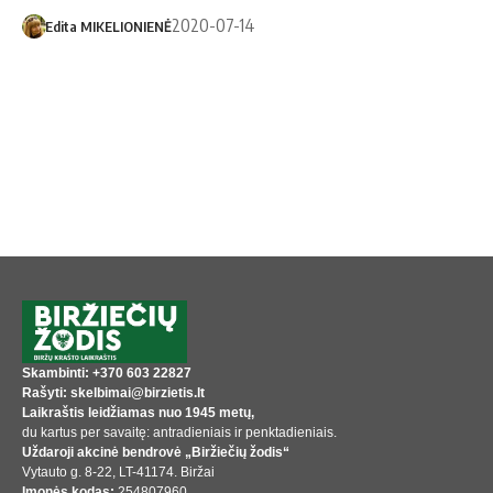
2020-07-14
Edita MIKELIONIENĖ
Skambinti: +370 603 22827
Rašyti: skelbimai@birzietis.lt
Laikraštis leidžiamas nuo 1945 metų,
du kartus per savaitę: antradieniais ir penktadieniais.
Uždaroji akcinė bendrovė „Biržiečių žodis“
Vytauto g. 8-22, LT-41174. Biržai
Įmonės kodas:
254807960