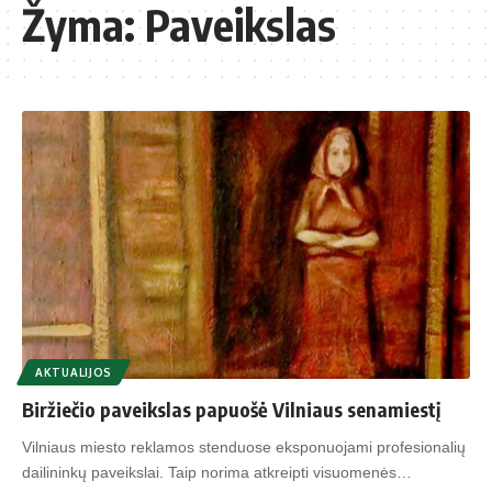
Žyma:
Paveikslas
AKTUALIJOS
Biržiečio paveikslas papuošė Vilniaus senamiestį
Vilniaus miesto reklamos stenduose eksponuojami profesionalių
dailininkų paveikslai. Taip norima atkreipti visuomenės…