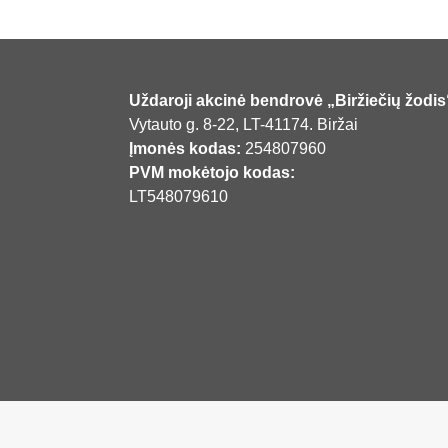
Uždaroji akcinė bendrovė „Biržiečių žodis
Vytauto g. 8-22, LT-41174. Biržai
Įmonės kodas:
254807960
PVM mokėtojo kodas:
LT548079610