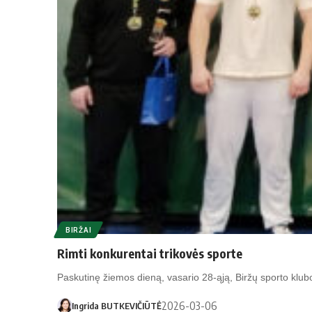
BIRŽAI
Rimti konkurentai trikovės sporte
Paskutinę žiemos dieną, vasario 28-ąją, Biržų sporto klub
2026-03-06
Ingrida BUTKEVIČIŪTĖ