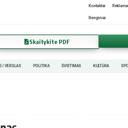
Kontaktai
Reklama
Renginiai
Skaitykite PDF
S / VERSLAS
POLITIKA
ŠVIETIMAS
KULTŪRA
SP
ėnas