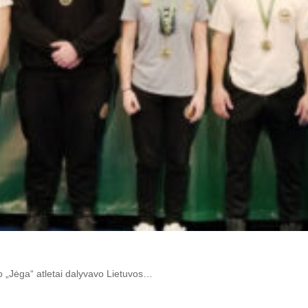
o „Jėga“ atletai dalyvavo Lietuvos…