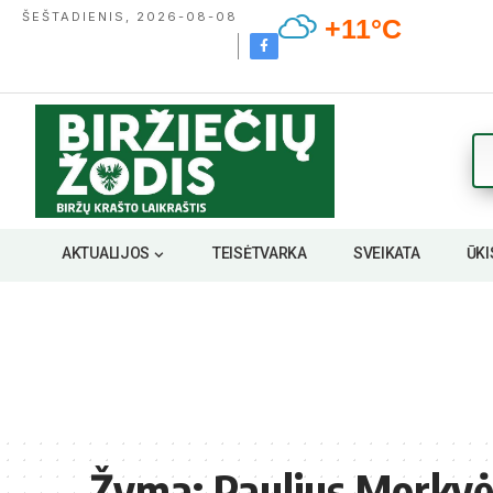
ŠEŠTADIENIS, 2026-08-08
+11°C
AKTUALIJOS
TEISĖTVARKA
SVEIKATA
ŪKI
Žyma:
Paulius Morkv