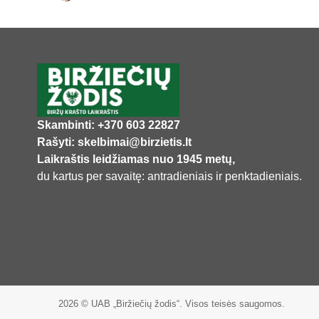
Skambinti: +370 603 22827
Rašyti: skelbimai@birzietis.lt
Laikraštis leidžiamas nuo 1945 metų,
du kartus per savaitę: antradieniais ir penktadieniais.
2026 © UAB „Biržiečių žodis“. Visos teisės saugomos.