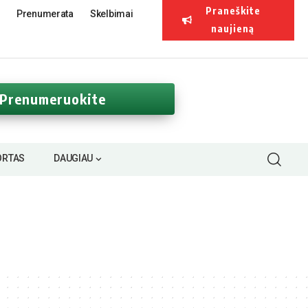
Praneškite
Prenumerata
Skelbimai
naujieną
Prenumeruokite
ORTAS
DAUGIAU