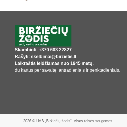
Skambinti: +370 603 22827
Rašyti: skelbimai@birzietis.lt
Laikraštis leidžiamas nuo 1945 metų,
du kartus per savaitę: antradieniais ir penktadieniais.
2026 © UAB „Biržiečių žodis“. Visos teisės saugomos.