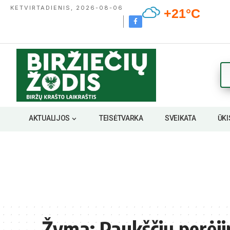
KETVIRTADIENIS, 2026-08-06
+21°C
AKTUALIJOS
TEISĖTVARKA
SVEIKATA
ŪKI
Žyma:
Paukščių perėj