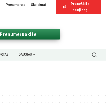
Praneškite
Prenumerata
Skelbimai
naujieną
Prenumeruokite
ORTAS
DAUGIAU