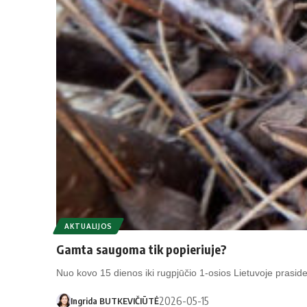
AKTUALIJOS
Gamta saugoma tik popieriuje?
Nuo kovo 15 dienos iki rugpjūčio 1-osios Lietuvoje prasi
2026-05-15
Ingrida BUTKEVIČIŪTĖ