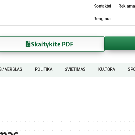
Kontaktai
Reklama
Renginiai
Skaitykite PDF
S / VERSLAS
POLITIKA
ŠVIETIMAS
KULTŪRA
SP
imas