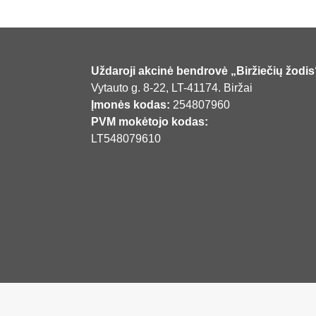
Uždaroji akcinė bendrovė „Biržiečių žodis
Vytauto g. 8-22, LT-41174. Biržai
Įmonės kodas:
254807960
PVM mokėtojo kodas:
LT548079610