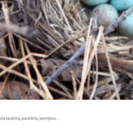
deda laukinių paukščių perėjimo…