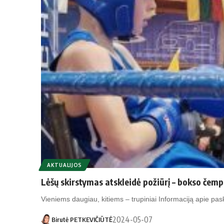
AKTUALIJOS
Lėšų skirstymas atskleidė požiūrį – bokso čempi
Vieniems daugiau, kitiems – trupiniai Informaciją apie pa
2024-05-07
Birutė PETKEVIČIŪTĖ