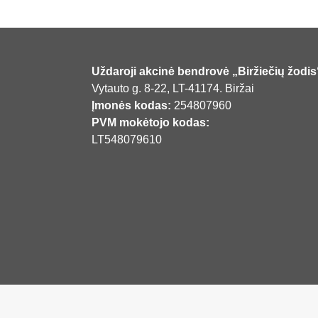
Uždaroji akcinė bendrovė „Biržiečių žodis
Vytauto g. 8-22, LT-41174. Biržai
Įmonės kodas:
254807960
PVM mokėtojo kodas:
LT548079610