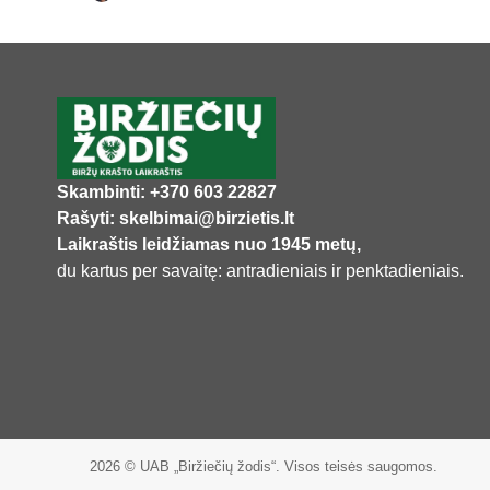
Skambinti: +370 603 22827
Rašyti: skelbimai@birzietis.lt
Laikraštis leidžiamas nuo 1945 metų,
du kartus per savaitę: antradieniais ir penktadieniais.
2026 © UAB „Biržiečių žodis“. Visos teisės saugomos.