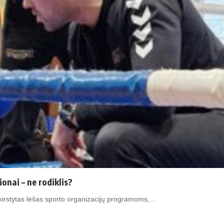
onai – ne rodiklis?
skirstytas lėšas sporto organizacijų programoms,…