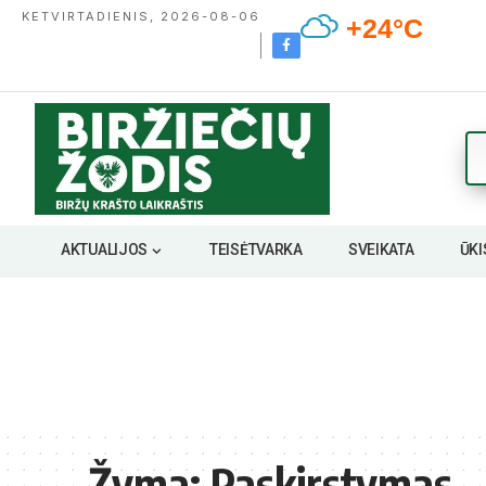
KETVIRTADIENIS, 2026-08-06
+24°C
AKTUALIJOS
TEISĖTVARKA
SVEIKATA
ŪKI
Žyma:
Paskirstymas