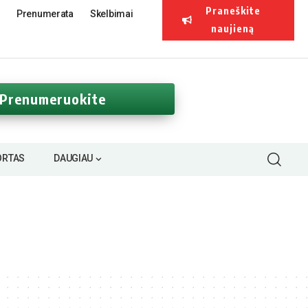
Praneškite
Prenumerata
Skelbimai
naujieną
Prenumeruokite
ORTAS
DAUGIAU