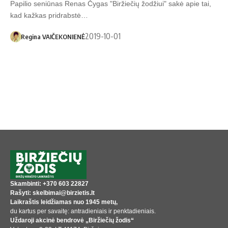
Pa­pi­lio se­niū­nas Re­nas Čy­gas "Bir­žie­čių žo­džiui" sa­kė apie tai,
kad kaž­kas pri­drabs­tė…
2019-10-01
Regina VAIČEKONIENĖ
Skambinti: +370 603 22827
Rašyti: skelbimai@birzietis.lt
Laikraštis leidžiamas nuo 1945 metų,
du kartus per savaitę: antradieniais ir penktadieniais.
Uždaroji akcinė bendrovė „Biržiečių žodis“