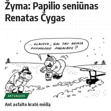
Žyma:
Papilio seniūnas
Renatas Čygas
AKTUALIJOS
Ant asfalto kratė mėšlą