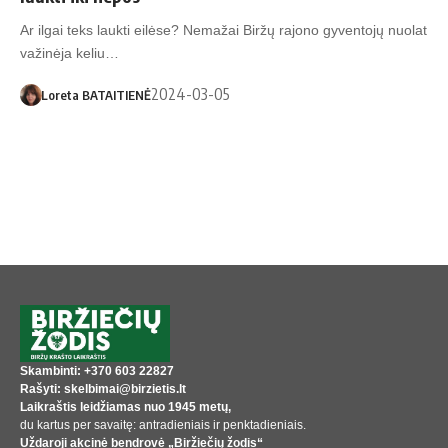
Ar ilgai teks laukti eilėse? Nemažai Biržų rajono gyventojų nuolat
važinėja keliu…
2024-03-05
Loreta BATAITIENĖ
Skambinti: +370 603 22827
Rašyti: skelbimai@birzietis.lt
Laikraštis leidžiamas nuo 1945 metų,
du kartus per savaitę: antradieniais ir penktadieniais.
Uždaroji akcinė bendrovė „Biržiečių žodis“