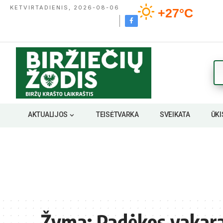
KETVIRTADIENIS, 2026-08-06
+27°C
AKTUALIJOS
TEISĖTVARKA
SVEIKATA
ŪKI
Žyma:
Padėkos vakar