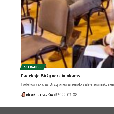
AKTUALIJOS
Padėkojo Biržų verslininkams
Padėkos vakaras Biržų pilies arsenalo salėje susirinkus
2022-03-08
Birutė PETKEVIČIŪTĖ