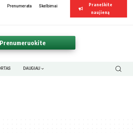
Praneškite
Prenumerata
Skelbimai
naujieną
Prenumeruokite
ORTAS
DAUGIAU