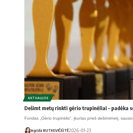
AKTUALIJOS
Dešimt metų rinkti gėrio trupinėliai – padėka
Fondas „Gėrio trupinėlis“, įkurtas prieš dešimtmetį, sausi
2026-01-23
Ingrida BUTKEVIČIŪTĖ