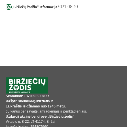
2021-08-10
„Biržiečių žodžio“ informacija
Skambinti: +370 603 22827
Rašyti: skelbimai@birzietis.lt
Laikraštis leidžiamas nuo 1945 metų,
du kartus per savaitę: antradieniais ir penktadieniais.
Uždaroji akcinė bendrovė „Biržiečių žodis“
Vytauto g. 8-22, LT-41174. Biržai
Įmonės kodas:
254807960