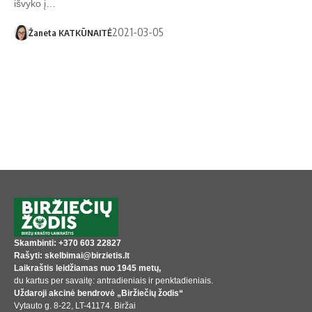
išvyko į…
2021-03-05
Žaneta KATKŪNAITĖ
Skambinti: +370 603 22827
Rašyti: skelbimai@birzietis.lt
Laikraštis leidžiamas nuo 1945 metų,
du kartus per savaitę: antradieniais ir penktadieniais.
Uždaroji akcinė bendrovė „Biržiečių žodis“
Vytauto g. 8-22, LT-41174. Biržai