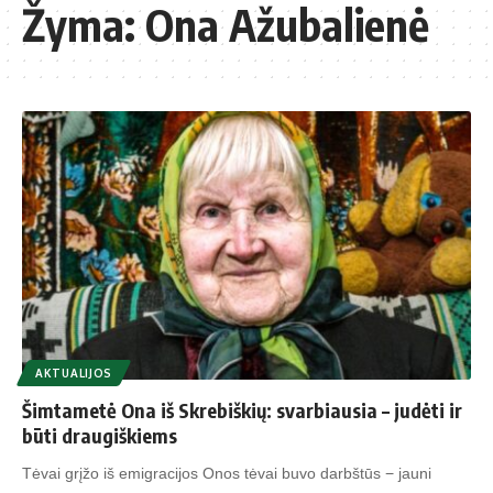
Žyma:
Ona Ažubalienė
AKTUALIJOS
Šimtametė Ona iš Skrebiškių: svarbiausia – judėti ir
būti draugiškiems
Tėvai grįžo iš emigracijos Onos tėvai buvo darbštūs − jauni