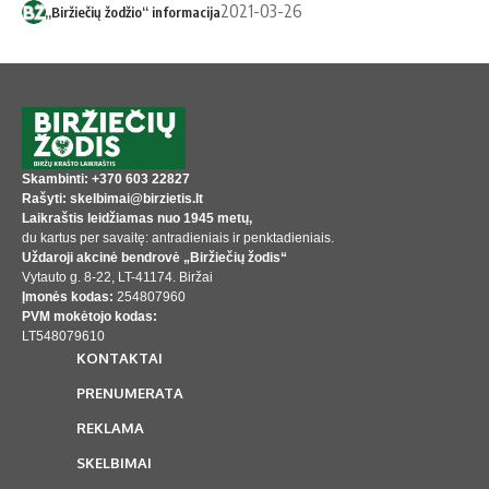
2021-03-26
„Biržiečių žodžio“ informacija
Skambinti: +370 603 22827
Rašyti: skelbimai@birzietis.lt
Laikraštis leidžiamas nuo 1945 metų,
du kartus per savaitę: antradieniais ir penktadieniais.
Uždaroji akcinė bendrovė „Biržiečių žodis“
Vytauto g. 8-22, LT-41174. Biržai
Įmonės kodas:
254807960
PVM mokėtojo kodas:
LT548079610
KONTAKTAI
PRENUMERATA
REKLAMA
SKELBIMAI