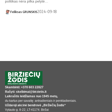
politikas nėra pilka pelytė…
2024-09-18
Feliksas GRUNSKIS
Skambinti: +370 603 22827
Rašyti: skelbimai@birzietis.lt
Laikraštis leidžiamas nuo 1945 metų,
du kartus per savaitę: antradieniais ir penktadieniais.
Uždaroji akcinė bendrovė „Biržiečių žodis“
Vytauto g. 8-22, LT-41174. Biržai