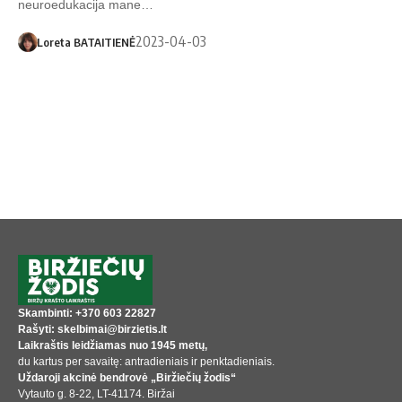
neuroedukacija mane…
2023-04-03
Loreta BATAITIENĖ
Skambinti: +370 603 22827
Rašyti: skelbimai@birzietis.lt
Laikraštis leidžiamas nuo 1945 metų,
du kartus per savaitę: antradieniais ir penktadieniais.
Uždaroji akcinė bendrovė „Biržiečių žodis“
Vytauto g. 8-22, LT-41174. Biržai