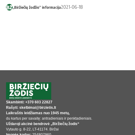
2021-06-18
„Biržiečių žodžio“ informacija
Skambinti: +370 603 22827
Rašyti: skelbimai@birzietis.lt
Laikraštis leidžiamas nuo 1945 metų,
du kartus per savaitę: antradieniais ir penktadieniais.
Uždaroji akcinė bendrovė „Biržiečių žodis“
Vytauto g. 8-22, LT-41174. Biržai
Įmonės kodas:
254807960