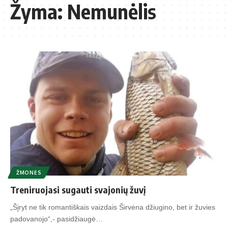
Žyma:
Nemunėlis
ŽMONĖS
Treniruojasi sugauti svajonių žuvį
„Šįryt ne tik romantiškais vaizdais Širvėna džiugino, bet ir žuvies
padovanojo“,- pasidžiaugė…