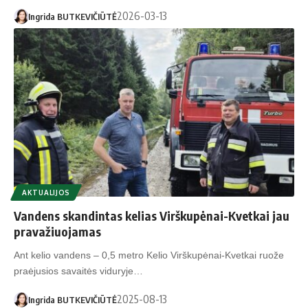
2026-03-13
Ingrida BUTKEVIČIŪTĖ
AKTUALIJOS
Vandens skandintas kelias Virškupėnai-Kvetkai jau
pravažiuojamas
Ant kelio vandens – 0,5 metro Kelio Virškupėnai-Kvetkai ruože
praėjusios savaitės viduryje…
2025-08-13
Ingrida BUTKEVIČIŪTĖ