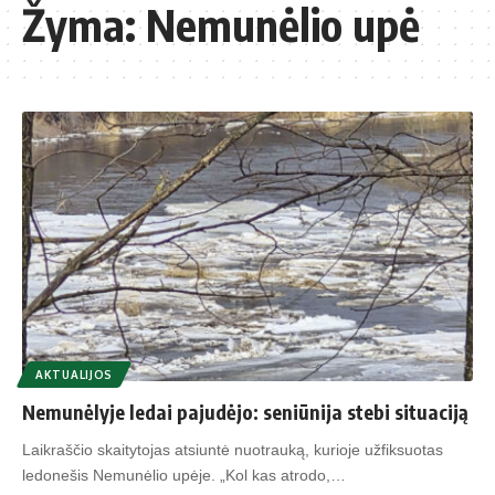
Žyma:
Nemunėlio upė
AKTUALIJOS
Nemunėlyje ledai pajudėjo: seniūnija stebi situaciją
Laikraščio skaitytojas atsiuntė nuotrauką, kurioje užfiksuotas
ledonešis Nemunėlio upėje. „Kol kas atrodo,…