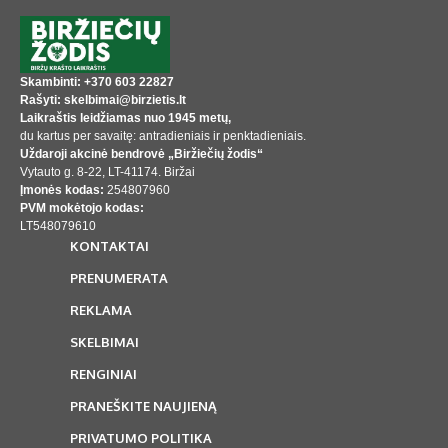
Skambinti: +370 603 22827
Rašyti: skelbimai@birzietis.lt
Laikraštis leidžiamas nuo 1945 metų,
du kartus per savaitę: antradieniais ir penktadieniais.
Uždaroji akcinė bendrovė „Biržiečių žodis“
Vytauto g. 8-22, LT-41174. Biržai
Įmonės kodas:
254807960
PVM mokėtojo kodas:
LT548079610
KONTAKTAI
PRENUMERATA
REKLAMA
SKELBIMAI
RENGINIAI
PRANEŠKITE NAUJIENĄ
PRIVATUMO POLITIKA