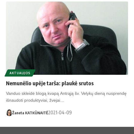
AKTUALIJOS
Nemunėlio upėje tarša: plaukė srutos
Vanduo skleidė blogą kvapą Antrąją šv. Velykų dieną nusprendę
išnaudoti produktyviai, žvejai…
2021-04-09
Žaneta KATKŪNAITĖ