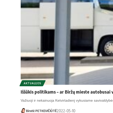
AKTUALIJOS
Iššūkis politikams – ar Biržų mieste autobusai 
Važiuoji ir nekainuoja Ketvirtadienį vykusiame savivaldybė
2022-05-10
Birutė PETKEVIČIŪTĖ