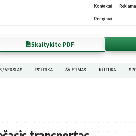
Kontaktai
Reklama
Renginiai
Skaitykite PDF
S / VERSLAS
POLITIKA
ŠVIETIMAS
KULTŪRA
SP
šasis transportas