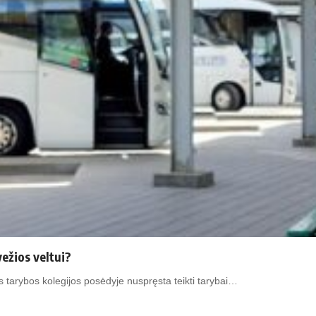
vežios veltui?
s tarybos kolegijos posėdyje nuspręsta teikti tarybai…