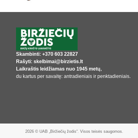
Skambinti: +370 603 22827
Rašyti: skelbimai@birzietis.lt
Laikraštis leidžiamas nuo 1945 metų,
du kartus per savaitę: antradieniais ir penktadieniais.
2026 © UAB „Biržiečių žodis“. Visos teisės saugomos.