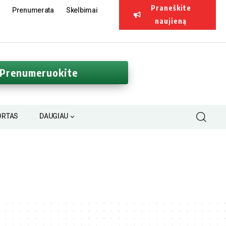
Praneškite
Prenumerata
Skelbimai
naujieną
Prenumeruokite
ORTAS
DAUGIAU