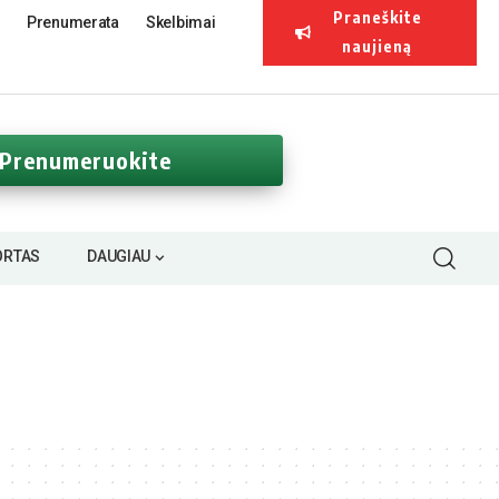
Praneškite
Prenumerata
Skelbimai
naujieną
Prenumeruokite
ORTAS
DAUGIAU