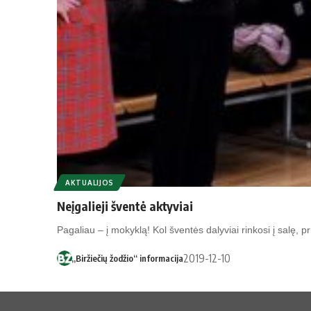
AKTUALIJOS
Neįgalieji šventė aktyviai
Pa­ga­liau – į mo­kyklą! Kol šven­tės da­ly­viai rin­ko­si į sa­lę, 
2019-12-10
„Biržiečių žodžio“ informacija