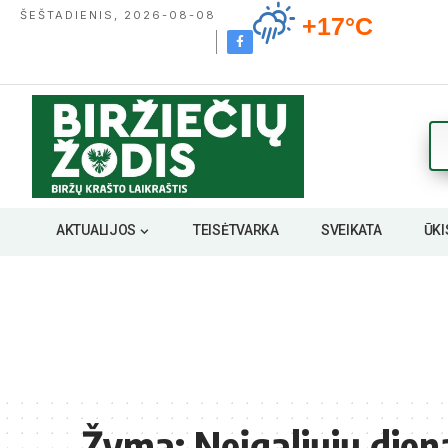
ŠEŠTADIENIS, 2026-08-08
+17°C
AKTUALIJOS
TEISĖTVARKA
SVEIKATA
ŪKI
Žyma:
Neįgaliųjų dien