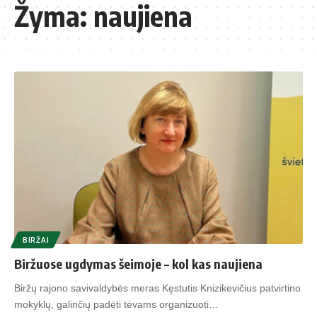
Žyma:
naujiena
BIRŽAI
Biržuose ugdymas šeimoje – kol kas naujiena
Biržų rajono savivaldybės meras Kęstutis Knizikevičius patvirtino
mokyklų, galinčių padėti tėvams organizuoti…