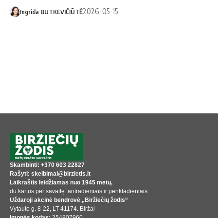
2026-05-15
Ingrida BUTKEVIČIŪTĖ
Skambinti: +370 603 22827
Rašyti: skelbimai@birzietis.lt
Laikraštis leidžiamas nuo 1945 metų,
du kartus per savaitę: antradieniais ir penktadieniais.
Uždaroji akcinė bendrovė „Biržiečių žodis“
Vytauto g. 8-22, LT-41174. Biržai
Įmonės kodas:
254807960