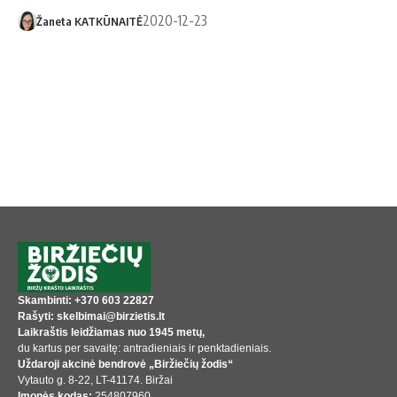
2020-12-23
Žaneta KATKŪNAITĖ
Skambinti: +370 603 22827
Rašyti: skelbimai@birzietis.lt
Laikraštis leidžiamas nuo 1945 metų,
du kartus per savaitę: antradieniais ir penktadieniais.
Uždaroji akcinė bendrovė „Biržiečių žodis“
Vytauto g. 8-22, LT-41174. Biržai
Įmonės kodas:
254807960