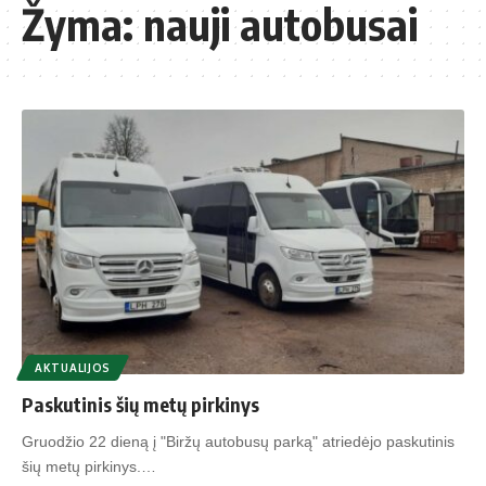
Žyma:
nauji autobusai
AKTUALIJOS
Paskutinis šių metų pirkinys
Gruodžio 22 dieną į "Biržų autobusų parką" atriedėjo paskutinis
šių metų pirkinys.…