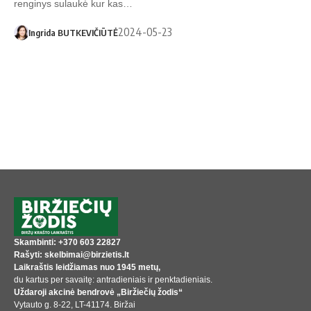
renginys sulaukė kur kas…
2024-05-23
Ingrida BUTKEVIČIŪTĖ
Skambinti: +370 603 22827
Rašyti: skelbimai@birzietis.lt
Laikraštis leidžiamas nuo 1945 metų,
du kartus per savaitę: antradieniais ir penktadieniais.
Uždaroji akcinė bendrovė „Biržiečių žodis“
Vytauto g. 8-22, LT-41174. Biržai