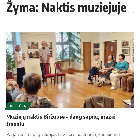
Žyma:
Naktis muziejuje
KULTŪRA
Muziejų naktis Biržuose – daug sapnų, mažai
žmonių
Pagalvių ir sapnų istorijos Biržiečiai pastebėjo, kad šiemet