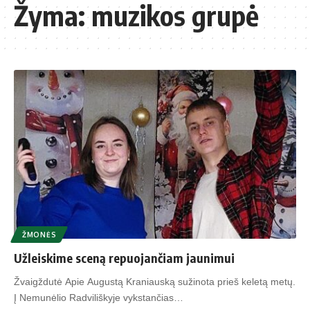
Žyma:
muzikos grupė
ŽMONĖS
Užleiskime sceną repuojančiam jaunimui
Žvaigždutė Apie Augustą Kraniauską sužinota prieš keletą metų.
Į Nemunėlio Radviliškyje vykstančias…