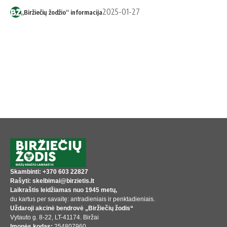
2025-01-27
„Biržiečių žodžio“ informacija
Skambinti: +370 603 22827
Rašyti: skelbimai@birzietis.lt
Laikraštis leidžiamas nuo 1945 metų,
du kartus per savaitę: antradieniais ir penktadieniais.
Uždaroji akcinė bendrovė „Biržiečių žodis“
Vytauto g. 8-22, LT-41174. Biržai
Įmonės kodas:
254807960