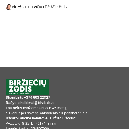
2021-09-17
Birutė PETKEVIČIŪTĖ
Skambinti: +370 603 22827
Rašyti: skelbimai@birzietis.lt
Laikraštis leidžiamas nuo 1945 metų,
du kartus per savaitę: antradieniais ir penktadieniais.
Uždaroji akcinė bendrovė „Biržiečių žodis“
Vytauto g. 8-22, LT-41174. Biržai
Įmonės kodas:
254807960