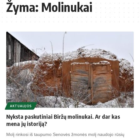
Žyma:
Molinukai
AKTUALIJOS
Nyksta paskutiniai Biržų molinukai. Ar dar kas
mena jų istoriją?
Molį rinkosi iš taupumo Senovės žmonės molį naudojo rūsių