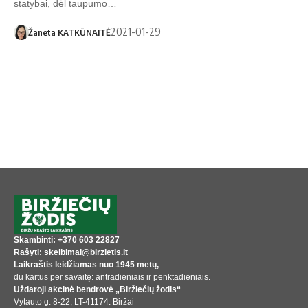
statybai, dėl taupumo…
2021-01-29
Žaneta KATKŪNAITĖ
Skambinti: +370 603 22827
Rašyti: skelbimai@birzietis.lt
Laikraštis leidžiamas nuo 1945 metų,
du kartus per savaitę: antradieniais ir penktadieniais.
Uždaroji akcinė bendrovė „Biržiečių žodis“
Vytauto g. 8-22, LT-41174. Biržai