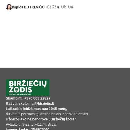
2024-06-04
Ingrida BUTKEVIČIŪTĖ
Skambinti: +370 603 22827
Rašyti: skelbimai@birzietis.lt
Laikraštis leidžiamas nuo 1945 metų,
du kartus per savaitę: antradieniais ir penktadieniais.
Uždaroji akcinė bendrovė „Biržiečių žodis“
Vytauto g. 8-22, LT-41174. Biržai
Įmonės kodas:
254807960