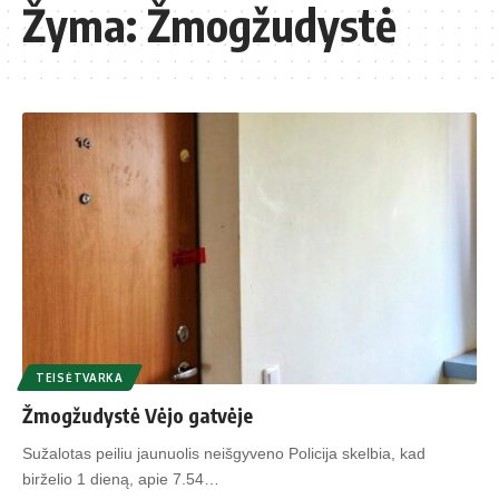
Žyma:
Žmogžudystė
TEISĖTVARKA
Žmogžudystė Vėjo gatvėje
Sužalotas peiliu jaunuolis neišgyveno Policija skelbia, kad
birželio 1 dieną, apie 7.54…