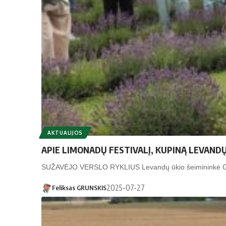
AKTUALIJOS
APIE LIMONADŲ FESTIVALĮ, KUPINĄ LEVANDŲ
SUŽAVĖJO VERSLO RYKLIUS Levandų ūkio šeimininkė Giedr
2025-07-27
Feliksas GRUNSKIS