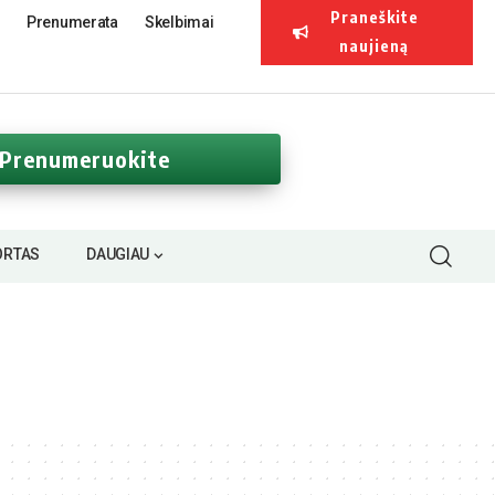
Praneškite
Prenumerata
Skelbimai
naujieną
Prenumeruokite
ORTAS
DAUGIAU