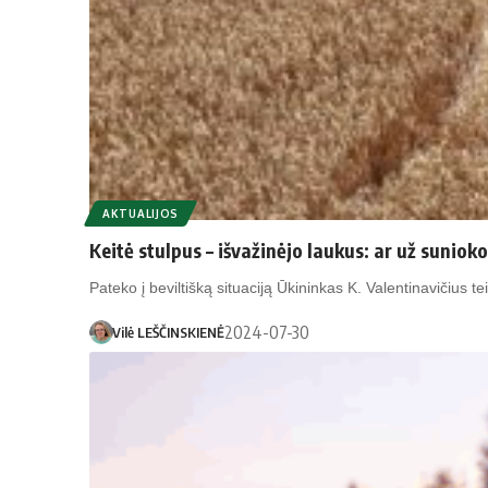
AKTUALIJOS
Keitė stulpus – išvažinėjo laukus: ar už sunioko
Pateko į beviltišką situaciją Ūkininkas K. Valentinavičius te
2024-07-30
Vilė LEŠČINSKIENĖ