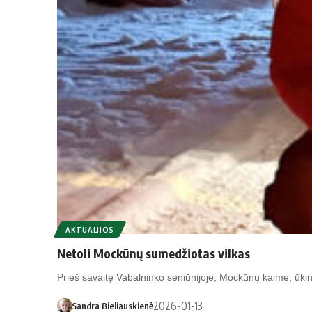
AKTUALIJOS
Netoli Mockūnų sumedžiotas vilkas
Prieš savaitę Vabalninko seniūnijoje, Mockūnų kaime, ūki
2026-01-13
Sandra Bieliauskienė