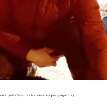
ninkaujantis Vytautas Rauduvė kreipėsi pagalbos į…