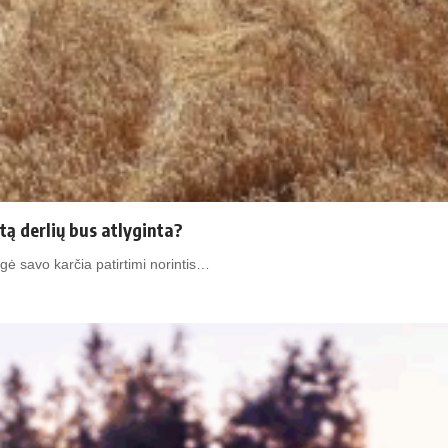
tą derlių bus atlyginta?
igė savo karčia patirtimi norintis…