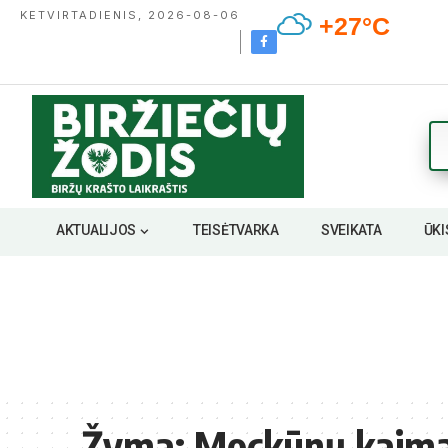
KETVIRTADIENIS, 2026-08-06
+27°C
AKTUALIJOS
TEISĖTVARKA
SVEIKATA
ŪKI
Žyma:
Mockūnų kaim