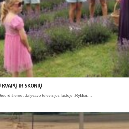
 KVAPŲ IR SKONIŲ
ė šiemet dalyvavo televizijos laidoje „Rykliai.…