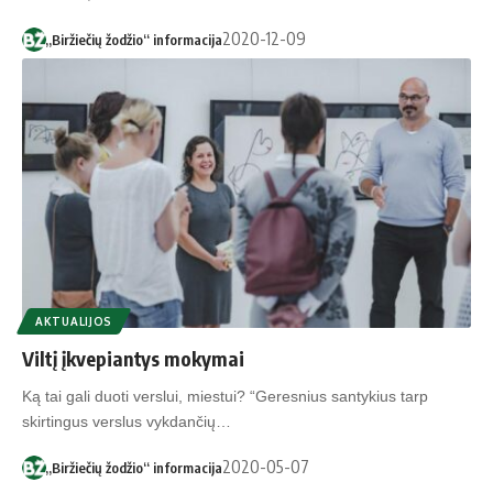
2020-12-09
„Biržiečių žodžio“ informacija
AKTUALIJOS
Viltį įkvepiantys mokymai
Ką tai gali duoti verslui, miestui? “Geresnius santykius tarp
skirtingus verslus vykdančių…
2020-05-07
„Biržiečių žodžio“ informacija