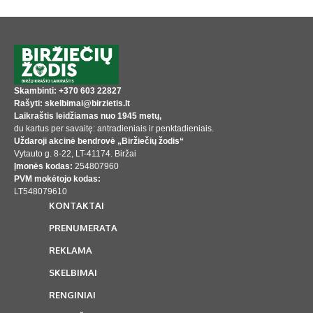
Skambinti: +370 603 22827
Rašyti: skelbimai@birzietis.lt
Laikraštis leidžiamas nuo 1945 metų,
du kartus per savaitę: antradieniais ir penktadieniais.
Uždaroji akcinė bendrovė „Biržiečių žodis“
Vytauto g. 8-22, LT-41174. Biržai
Įmonės kodas:
254807960
PVM mokėtojo kodas:
LT548079610
KONTAKTAI
PRENUMERATA
REKLAMA
SKELBIMAI
RENGINIAI