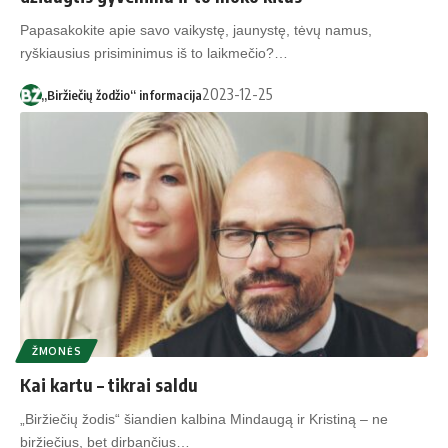
Papasakokite apie savo vaikystę, jaunystę, tėvų namus,
ryškiausius prisiminimus iš to laikmečio?…
2023-12-25
„Biržiečių žodžio“ informacija
ŽMONĖS
Kai kartu – tikrai saldu
„Biržiečių žodis“ šiandien kalbina Mindaugą ir Kristiną – ne
biržiečius, bet dirbančius…