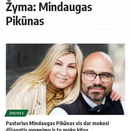
Žyma:
Mindaugas
Pikūnas
ŽMONĖS
Pastorius Mindaugas Pikūnas vis dar mokosi
džiaugtis gyvenimu ir to moko kitus