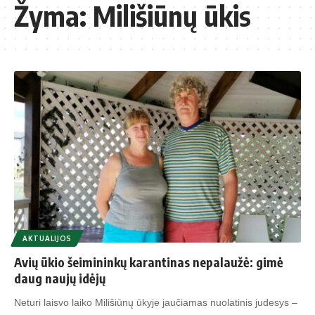
Žyma:
Milišiūnų ūkis
AKTUALIJOS
Avių ūkio šei­mi­nin­kų karantinas nepalaužė: gimė
daug naujų idėjų
Neturi laisvo laiko Milišiūnų ūkyje jaučiamas nuolatinis judesys –