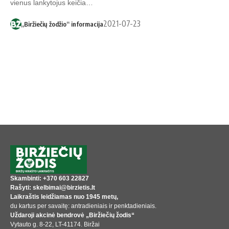
vienus lankytojus keičia…
2021-07-23
„Biržiečių žodžio“ informacija
Skambinti: +370 603 22827
Rašyti: skelbimai@birzietis.lt
Laikraštis leidžiamas nuo 1945 metų,
du kartus per savaitę: antradieniais ir penktadieniais.
Uždaroji akcinė bendrovė „Biržiečių žodis“
Vytauto g. 8-22, LT-41174. Biržai