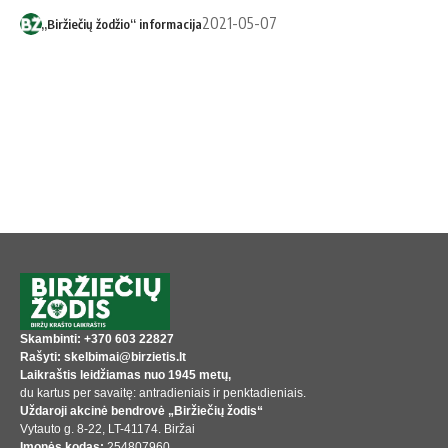
2021-05-07
„Biržiečių žodžio“ informacija
Skambinti: +370 603 22827
Rašyti: skelbimai@birzietis.lt
Laikraštis leidžiamas nuo 1945 metų,
du kartus per savaitę: antradieniais ir penktadieniais.
Uždaroji akcinė bendrovė „Biržiečių žodis“
Vytauto g. 8-22, LT-41174. Biržai
Įmonės kodas:
254807960