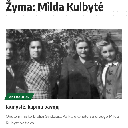
Žyma:
Milda Kulbytė
AKTUALIJOS
Jaunystė, kupina pavojų
Onutė ir miško broliai Svidžiai...Po karo Onutė su drauge Milda
Kulbyte važiavo…