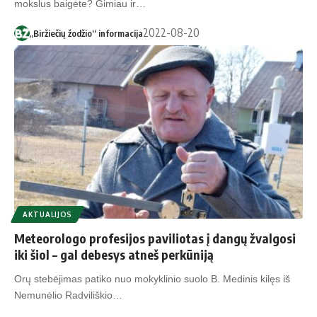
mokslus baigėte? Gimiau ir…
2022-08-20
„Biržiečių žodžio“ informacija
AKTUALIJOS
Meteorologo profesijos paviliotas į dangų žvalgosi
iki šiol – gal debesys atneš perkūniją
Orų stebėjimas patiko nuo mokyklinio suolo B. Medinis kilęs iš
Nemunėlio Radviliškio…