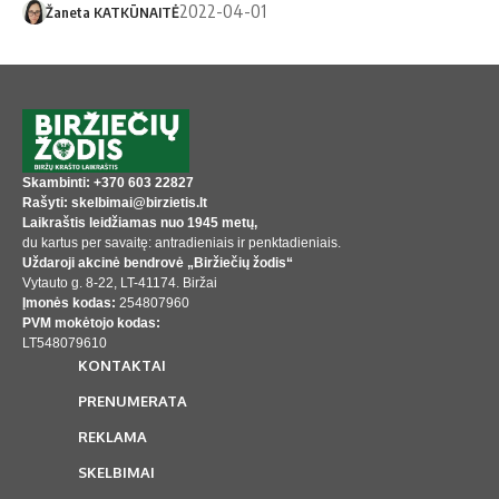
2022-04-01
Žaneta KATKŪNAITĖ
Skambinti: +370 603 22827
Rašyti: skelbimai@birzietis.lt
Laikraštis leidžiamas nuo 1945 metų,
du kartus per savaitę: antradieniais ir penktadieniais.
Uždaroji akcinė bendrovė „Biržiečių žodis“
Vytauto g. 8-22, LT-41174. Biržai
Įmonės kodas:
254807960
PVM mokėtojo kodas:
LT548079610
KONTAKTAI
PRENUMERATA
REKLAMA
SKELBIMAI