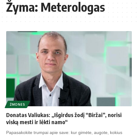
Žyma:
Meterologas
ŽMONĖS
Donatas Valiukas: „Išgirdus žodį “Biržai”, norisi
viską mesti ir lėkti namo“
Papasakokite trumpai apie save: kur gimėte, augote, kokius