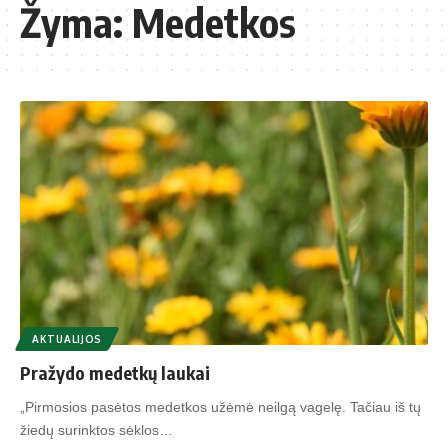
Žyma:
Medetkos
AKTUALIJOS
Pražydo medetkų laukai
„Pirmosios pasėtos medetkos užėmė neilgą vagelę. Tačiau iš tų
žiedų surinktos sėklos…