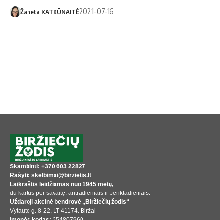
2021-07-16
Žaneta KATKŪNAITĖ
Skambinti: +370 603 22827
Rašyti: skelbimai@birzietis.lt
Laikraštis leidžiamas nuo 1945 metų,
du kartus per savaitę: antradieniais ir penktadieniais.
Uždaroji akcinė bendrovė „Biržiečių žodis“
Vytauto g. 8-22, LT-41174. Biržai
Įmonės kodas:
254807960