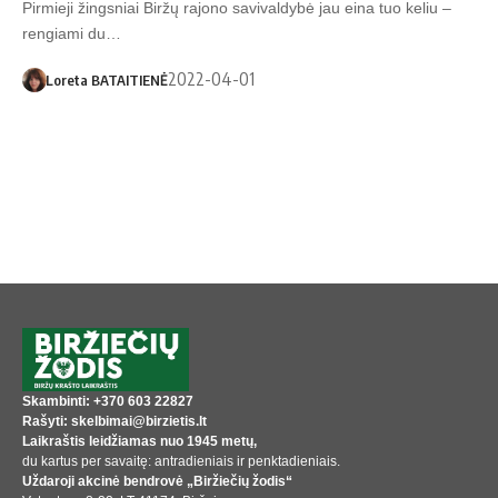
Pirmieji žingsniai Biržų rajono savivaldybė jau eina tuo keliu –
rengiami du…
2022-04-01
Loreta BATAITIENĖ
Skambinti: +370 603 22827
Rašyti: skelbimai@birzietis.lt
Laikraštis leidžiamas nuo 1945 metų,
du kartus per savaitę: antradieniais ir penktadieniais.
Uždaroji akcinė bendrovė „Biržiečių žodis“