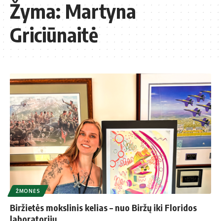
Žyma:
Martyna
Griciūnaitė
ŽMONĖS
Biržietės mokslinis kelias – nuo Biržų iki Floridos
laboratorijų