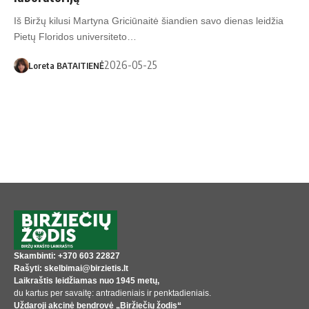
Iš Biržų kilusi Martyna Griciūnaitė šiandien savo dienas leidžia
Pietų Floridos universiteto…
2026-05-25
Loreta BATAITIENĖ
Skambinti: +370 603 22827
Rašyti: skelbimai@birzietis.lt
Laikraštis leidžiamas nuo 1945 metų,
du kartus per savaitę: antradieniais ir penktadieniais.
Uždaroji akcinė bendrovė „Biržiečių žodis“