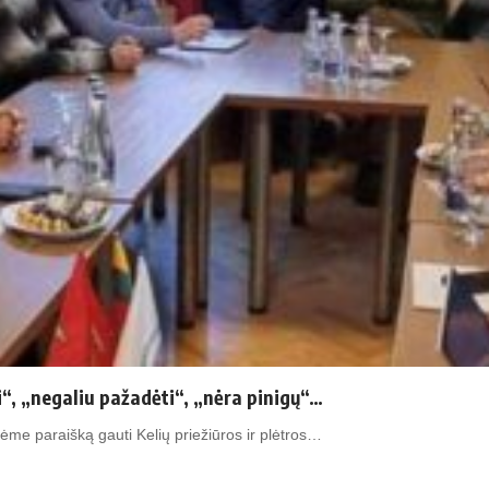
i“, „negaliu pažadėti“, „nėra pinigų“…
ėme paraišką gauti Kelių priežiūros ir plėtros…