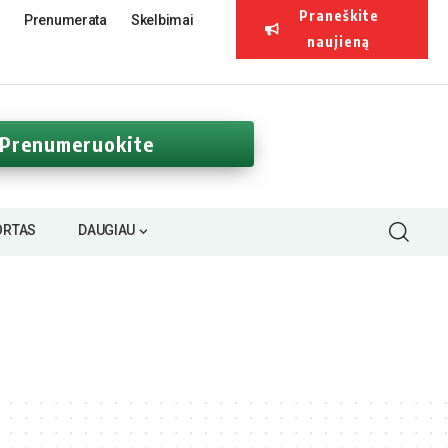
Praneškite
Prenumerata
Skelbimai
naujieną
Prenumeruokite
ORTAS
DAUGIAU