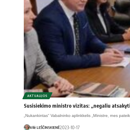
AKTUALIJOS
Susisiekimo ministro vizitas: „negaliu atsakyt
„Nukankintas“ Vabalninko aplinkkelis „Ministre, mes pateik
2023-10-17
Vilė LEŠČINSKIENĖ