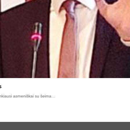
s
 lankiausi asmeniškai su šeima…