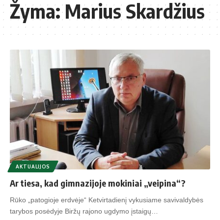
Žyma:
Marius Skardžius
AKTUALIJOS
Ar tiesa, kad gimnazijoje mokiniai „veipina“?
Rūko „patogioje erdvėje“ Ketvirtadienį vykusiame savivaldybės
tarybos posėdyje Biržų rajono ugdymo įstaigų…