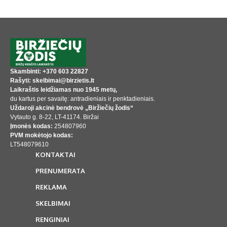
Skambinti: +370 603 22827
Rašyti: skelbimai@birzietis.lt
Laikraštis leidžiamas nuo 1945 metų,
du kartus per savaitę: antradieniais ir penktadieniais.
Uždaroji akcinė bendrovė „Biržiečių žodis“
Vytauto g. 8-22, LT-41174. Biržai
Įmonės kodas:
254807960
PVM mokėtojo kodas:
LT548079610
KONTAKTAI
PRENUMERATA
REKLAMA
SKELBIMAI
RENGINIAI