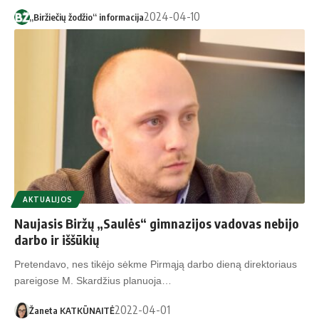
2024-04-10
„Biržiečių žodžio“ informacija
AKTUALIJOS
Naujasis Biržų „Saulės“ gimnazijos vadovas nebijo
darbo ir iššūkių
Pretendavo, nes tikėjo sėkme Pirmąją darbo dieną direktoriaus
pareigose M. Skardžius planuoja…
2022-04-01
Žaneta KATKŪNAITĖ