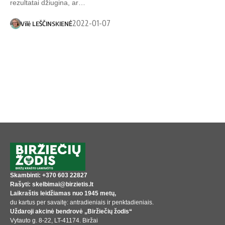
rezultatai džiugina, ar…
2022-01-07
Vilė LEŠČINSKIENĖ
Skambinti: +370 603 22827
Rašyti: skelbimai@birzietis.lt
Laikraštis leidžiamas nuo 1945 metų,
du kartus per savaitę: antradieniais ir penktadieniais.
Uždaroji akcinė bendrovė „Biržiečių žodis“
Vytauto g. 8-22, LT-41174. Biržai