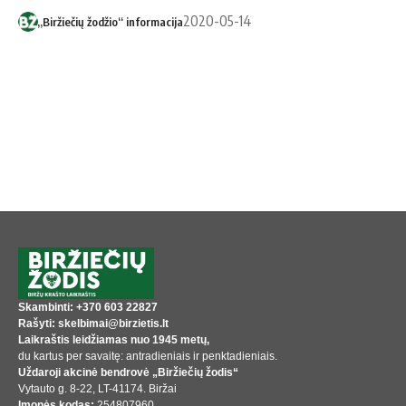
2020-05-14
„Biržiečių žodžio“ informacija
Skambinti: +370 603 22827
Rašyti: skelbimai@birzietis.lt
Laikraštis leidžiamas nuo 1945 metų,
du kartus per savaitę: antradieniais ir penktadieniais.
Uždaroji akcinė bendrovė „Biržiečių žodis“
Vytauto g. 8-22, LT-41174. Biržai
Įmonės kodas:
254807960