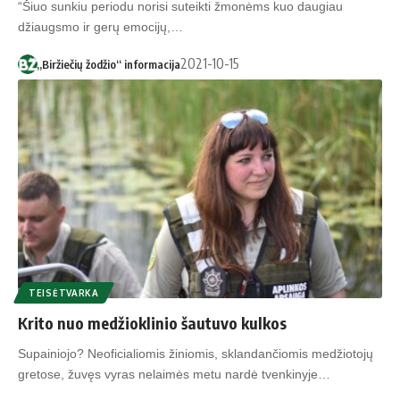
“Šiuo sunkiu periodu norisi suteikti žmonėms kuo daugiau
džiaugsmo ir gerų emocijų,…
2021-10-15
„Biržiečių žodžio“ informacija
TEISĖTVARKA
Krito nuo medžioklinio šautuvo kulkos
Supainiojo? Neoficialiomis žiniomis, sklandančiomis medžiotojų
gretose, žuvęs vyras nelaimės metu nardė tvenkinyje…