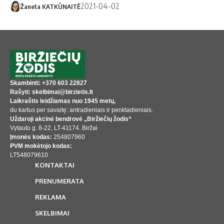
2021-04-02
Žaneta KATKŪNAITĖ
Skambinti: +370 603 22827
Rašyti: skelbimai@birzietis.lt
Laikraštis leidžiamas nuo 1945 metų,
du kartus per savaitę: antradieniais ir penktadieniais.
Uždaroji akcinė bendrovė „Biržiečių žodis“
Vytauto g. 8-22, LT-41174. Biržai
Įmonės kodas:
254807960
PVM mokėtojo kodas:
LT548079610
KONTAKTAI
PRENUMERATA
REKLAMA
SKELBIMAI