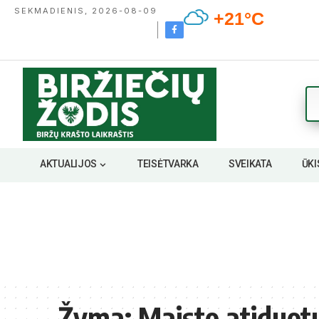
SEKMADIENIS, 2026-08-09
+21°C
AKTUALIJOS
TEISĖTVARKA
SVEIKATA
ŪKI
Žyma:
Maisto atiduot