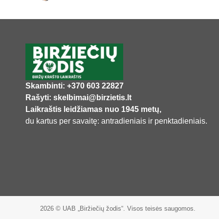
Skambinti: +370 603 22827
Rašyti: skelbimai@birzietis.lt
Laikraštis leidžiamas nuo 1945 metų,
du kartus per savaitę: antradieniais ir penktadieniais.
2026 © UAB „Biržiečių žodis“. Visos teisės saugomos.