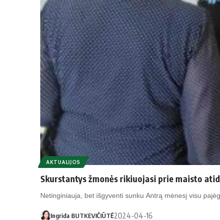
AKTUALIJOS
Skurstantys žmonės rikiuojasi prie maisto ati
Netinginiauja, bet išgyventi sunku Antrą mėnesį visu paj
2024-04-16
Ingrida BUTKEVIČIŪTĖ