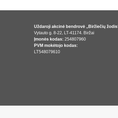
Uždaroji akcinė bendrovė „Biržiečių žodis
Vytauto g. 8-22, LT-41174. Biržai
Įmonės kodas:
254807960
PVM mokėtojo kodas:
LT548079610