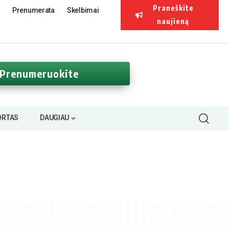
Praneškite
Prenumerata
Skelbimai
naujieną
Prenumeruokite
ORTAS
DAUGIAU