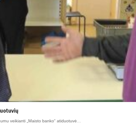
duotuvių
ėgumu veikianti „Maisto banko“ atiduotuvė…