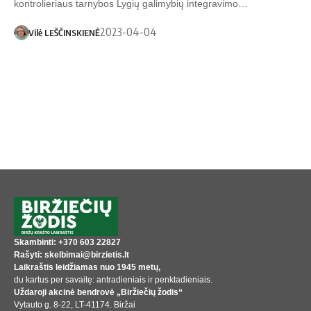
kontrolieriaus tarnybos Lygių galimybių integravimo…
2023-04-04
Vilė LEŠČINSKIENĖ
Skambinti: +370 603 22827
Rašyti: skelbimai@birzietis.lt
Laikraštis leidžiamas nuo 1945 metų,
du kartus per savaitę: antradieniais ir penktadieniais.
Uždaroji akcinė bendrovė „Biržiečių žodis“
Vytauto g. 8-22, LT-41174. Biržai