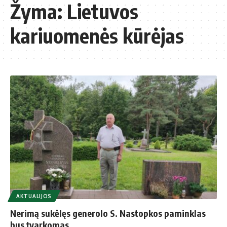
Žyma:
Lietuvos
kariuomenės kūrėjas
AKTUALIJOS
Nerimą sukėlęs generolo S. Nastopkos paminklas
bus tvarkomas