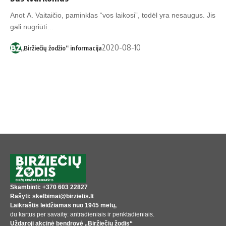
Anot A. Vaitaičio, paminklas “vos laikosi”, todėl yra nesaugus. Jis
gali nugriūti…
2020-08-10
„Biržiečių žodžio“ informacija
Skambinti: +370 603 22827
Rašyti: skelbimai@birzietis.lt
Laikraštis leidžiamas nuo 1945 metų,
du kartus per savaitę: antradieniais ir penktadieniais.
Uždaroji akcinė bendrovė „Biržiečių žodis“