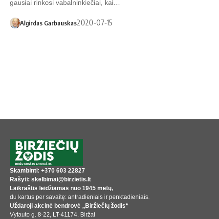
gausiai rinkosi vabalninkiečiai, kai…
2020-07-15
Algirdas Garbauskas
Skambinti: +370 603 22827
Rašyti: skelbimai@birzietis.lt
Laikraštis leidžiamas nuo 1945 metų,
du kartus per savaitę: antradieniais ir penktadieniais.
Uždaroji akcinė bendrovė „Biržiečių žodis“
Vytauto g. 8-22, LT-41174. Biržai