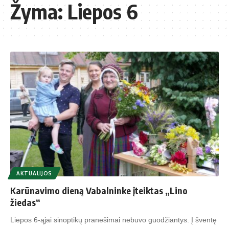
Žyma:
Liepos 6
AKTUALIJOS
Karūnavimo dieną Vabalninke įteiktas „Lino
žiedas“
Liepos 6-ąjai sinoptikų pranešimai nebuvo guodžiantys. Į šventę