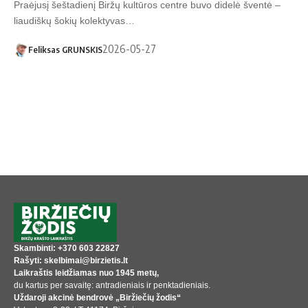
Praėjusį šeštadienį Biržų kultūros centre buvo didelė šventė –
liaudiškų šokių kolektyvas…
2026-05-27
Feliksas GRUNSKIS
Skambinti: +370 603 22827
Rašyti: skelbimai@birzietis.lt
Laikraštis leidžiamas nuo 1945 metų,
du kartus per savaitę: antradieniais ir penktadieniais.
Uždaroji akcinė bendrovė „Biržiečių žodis“