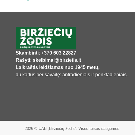
Skambinti: +370 603 22827
Rašyti: skelbimai@birzietis.lt
Laikraštis leidžiamas nuo 1945 metų,
du kartus per savaitę: antradieniais ir penktadieniais.
2026 © UAB „Biržiečių žodis“. Visos teisės saugomos.