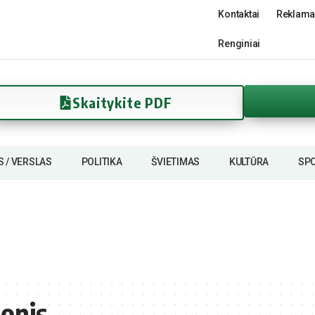
Kontaktai
Reklama
Renginiai
Skaitykite PDF
S / VERSLAS
POLITIKA
ŠVIETIMAS
KULTŪRA
SP
ionis