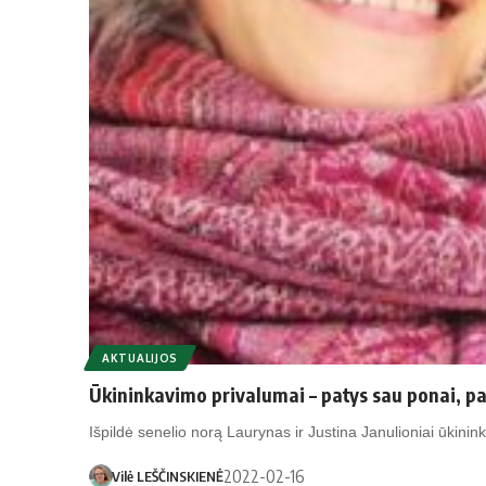
AKTUALIJOS
Ūkininkavimo privalumai – patys sau ponai, pa
Išpildė senelio norą Laurynas ir Justina Janulioniai ūkini
2022-02-16
Vilė LEŠČINSKIENĖ