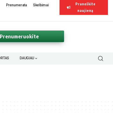
Praneškite
Prenumerata
Skelbimai
naujieną
Prenumeruokite
ORTAS
DAUGIAU