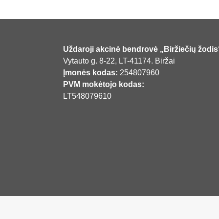
Uždaroji akcinė bendrovė „Biržiečių žodis
Vytauto g. 8-22, LT-41174. Biržai
Įmonės kodas:
254807960
PVM mokėtojo kodas:
LT548079610