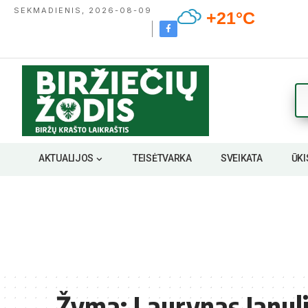
SEKMADIENIS, 2026-08-09
+21°C
AKTUALIJOS
TEISĖTVARKA
SVEIKATA
ŪKI
Žyma:
Laurynas Janul