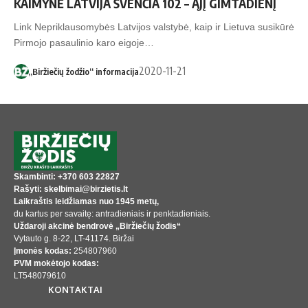
KAIMYNĖ LATVIJA ŠVENČIA 102 – ĄJĮ GIMTADIENĮ
Link Nepriklausomybės Latvijos valstybė, kaip ir Lietuva susikūrė
Pirmojo pasaulinio karo eigoje…
2020-11-21
„Biržiečių žodžio“ informacija
Skambinti: +370 603 22827
Rašyti: skelbimai@birzietis.lt
Laikraštis leidžiamas nuo 1945 metų,
du kartus per savaitę: antradieniais ir penktadieniais.
Uždaroji akcinė bendrovė „Biržiečių žodis“
Vytauto g. 8-22, LT-41174. Biržai
Įmonės kodas:
254807960
PVM mokėtojo kodas:
LT548079610
KONTAKTAI