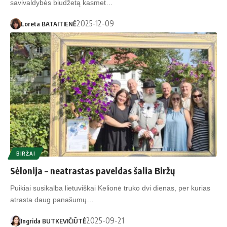
savivaldybės biudžetą kasmet…
2025-12-09
Loreta BATAITIENĖ
BIRŽAI
Sėlonija – neatrastas paveldas šalia Biržų
Puikiai susikalba lietuviškai Kelionė truko dvi dienas, per kurias
atrasta daug panašumų…
2025-09-21
Ingrida BUTKEVIČIŪTĖ