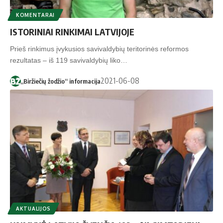
KOMENTARAI
ISTORINIAI RINKIMAI LATVIJOJE
Prieš rinkimus įvykusios savivaldybių teritorinės reformos
rezultatas – iš 119 savivaldybių liko…
2021-06-08
„Biržiečių žodžio“ informacija
AKTUALIJOS