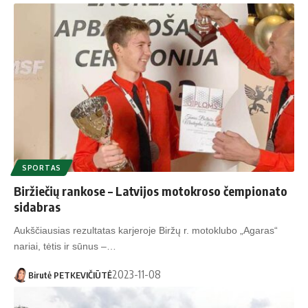
SPORTAS
Biržiečių rankose – Latvijos motokroso čempionato
sidabras
Aukščiausias rezultatas karjeroje Biržų r. motoklubo „Agaras“
nariai, tėtis ir sūnus –…
2023-11-08
Birutė PETKEVIČIŪTĖ