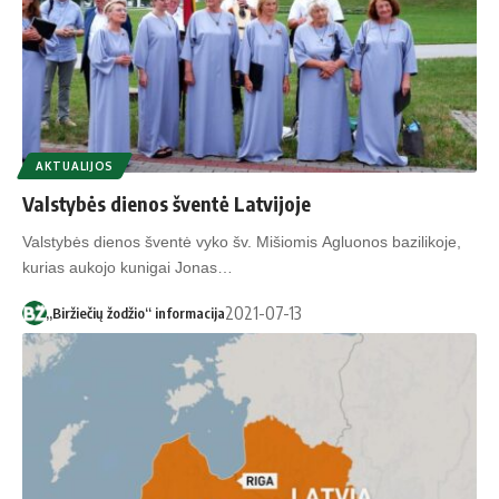
AKTUALIJOS
Valstybės dienos šventė Latvijoje
Valstybės dienos šventė vyko šv. Mišiomis Agluonos bazilikoje,
kurias aukojo kunigai Jonas…
2021-07-13
„Biržiečių žodžio“ informacija