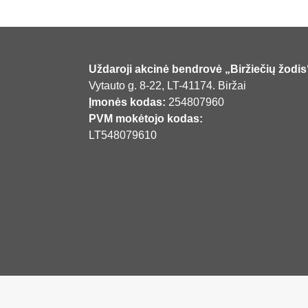
Uždaroji akcinė bendrovė „Biržiečių žodis
Vytauto g. 8-22, LT-41174. Biržai
Įmonės kodas:
254807960
PVM mokėtojo kodas:
LT548079610