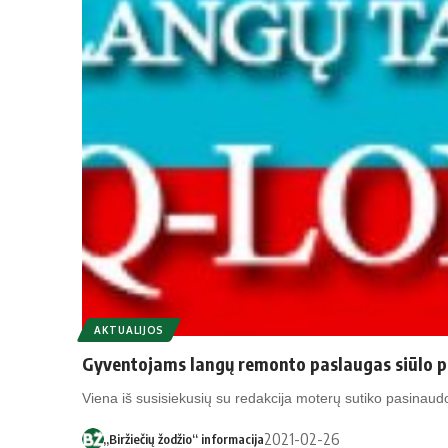
AKTUALIJOS
Gyventojams langų remonto paslaugas siūlo pr
Viena iš susisiekusių su redakcija moterų sutiko pasinau
2021-02-26
„Biržiečių žodžio“ informacija