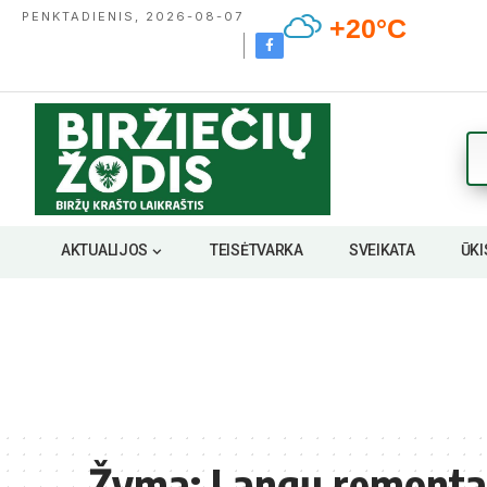
PENKTADIENIS, 2026-08-07
+20°C
AKTUALIJOS
TEISĖTVARKA
SVEIKATA
ŪKI
Žyma:
Langų remonta