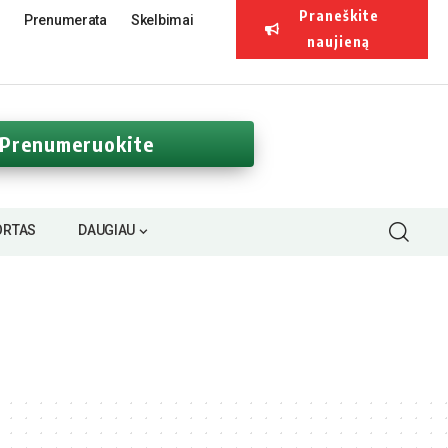
Praneškite
Prenumerata
Skelbimai
naujieną
Prenumeruokite
ORTAS
DAUGIAU