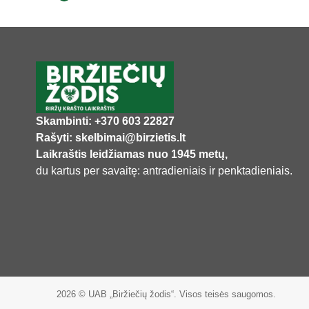
Skambinti: +370 603 22827
Rašyti: skelbimai@birzietis.lt
Laikraštis leidžiamas nuo 1945 metų,
du kartus per savaitę: antradieniais ir penktadieniais.
2026 © UAB „Biržiečių žodis“. Visos teisės saugomos.