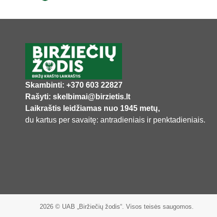
Skambinti: +370 603 22827
Rašyti: skelbimai@birzietis.lt
Laikraštis leidžiamas nuo 1945 metų,
du kartus per savaitę: antradieniais ir penktadieniais.
2026 © UAB „Biržiečių žodis“. Visos teisės saugomos.