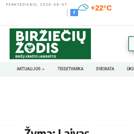
PENKTADIENIS, 2026-08-07
+22°C
AKTUALIJOS
TEISĖTVARKA
SVEIKATA
ŪKI
Žyma:
Laivas