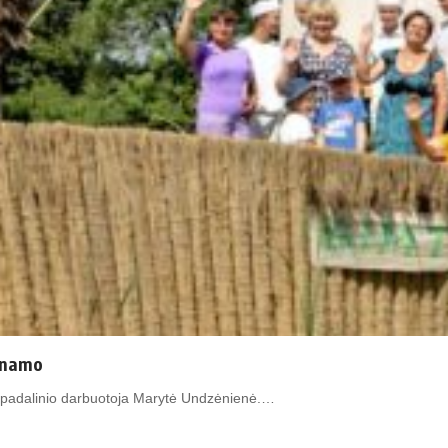
s namo
ių padalinio darbuotoja Marytė Undzėnienė.…