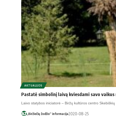
AKTUALIJOS
Pastatė simbolinį laivą kviesdami savo vaiku
Laivo statybos iniciatorė – Biržų kultūros centro Skebišk
2020-08-25
„Biržiečių žodžio“ informacija