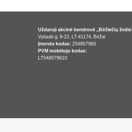
Uždaroji akcinė bendrovė „Biržiečių žodis
Vytauto g. 8-22, LT-41174. Biržai
Įmonės kodas:
254807960
PVM mokėtojo kodas:
LT548079610