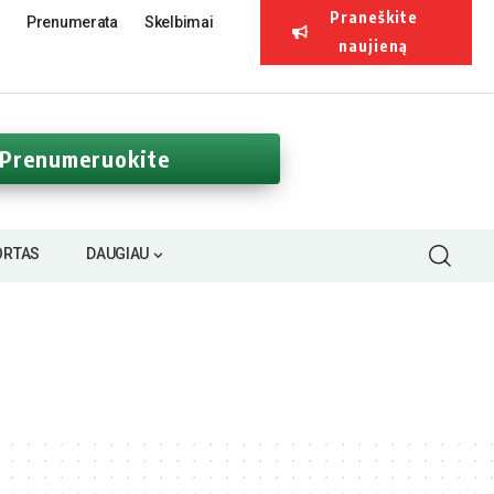
Praneškite
Prenumerata
Skelbimai
naujieną
Prenumeruokite
ORTAS
DAUGIAU