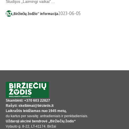
Studijos „Laimingi vaikai“…
2023-06-05
„Biržiečių žodžio“ informacija
Skambinti: +370 603 22827
Rašyti: skelbimai@birzietis.lt
Laikraštis leidžiamas nuo 1945 metų,
du kartus per savaitę: antradieniais ir penktadieniais.
Uždaroji akcinė bendrovė „Biržiečių žodis“
Vytauto g. 8-22, LT-41174. Biržai