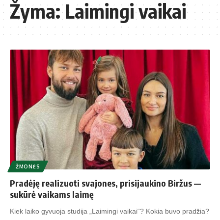
Žyma:
Laimingi vaikai
ŽMONĖS
Pra­dė­ję rea­li­zuo­ti sva­jo­nes, pri­si­jau­ki­no Bir­žus —
su­kū­rė vai­kams lai­mę
Kiek laiko gyvuoja studija „Laimingi vaikai“? Kokia buvo pradžia?