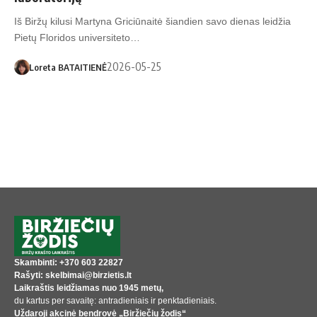
Iš Biržų kilusi Martyna Griciūnaitė šiandien savo dienas leidžia
Pietų Floridos universiteto…
2026-05-25
Loreta BATAITIENĖ
Skambinti: +370 603 22827
Rašyti: skelbimai@birzietis.lt
Laikraštis leidžiamas nuo 1945 metų,
du kartus per savaitę: antradieniais ir penktadieniais.
Uždaroji akcinė bendrovė „Biržiečių žodis“